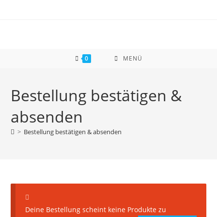
Zum
Inhalt
springen
0
MENÜ
Bestellung bestätigen &
absenden
>
Bestellung bestätigen & absenden
Deine Bestellung scheint keine Produkte zu