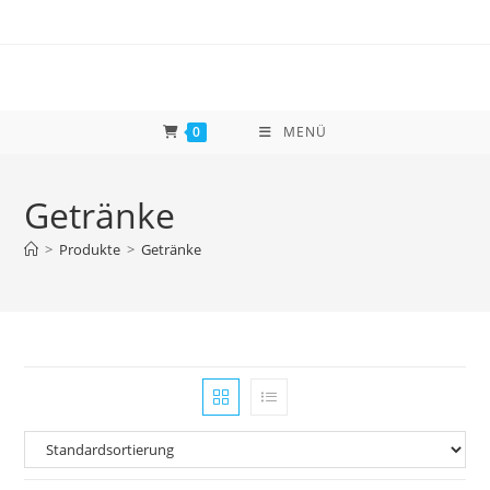
Zum
Inhalt
springen
0
MENÜ
Getränke
>
Produkte
>
Getränke