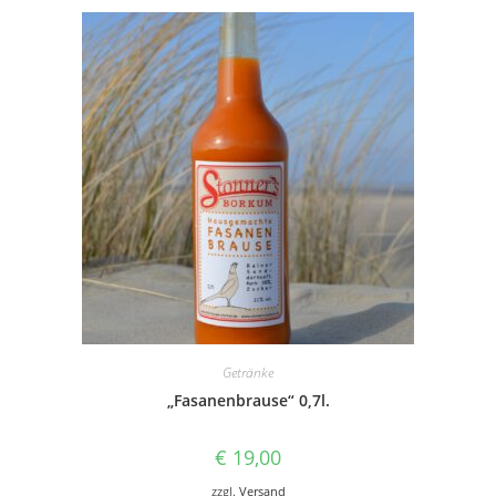
Getränke
„Fasanenbrause“ 0,7l.
€
19,00
zzgl.
Versand