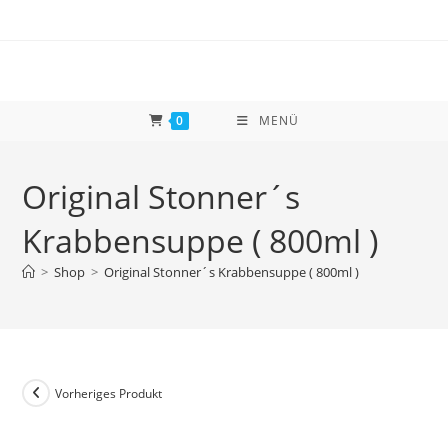
Zum
Inhalt
springen
0
MENÜ
Original Stonner´s
Krabbensuppe ( 800ml )
>
Shop
>
Original Stonner´s Krabbensuppe ( 800ml )
Vorheriges Produkt